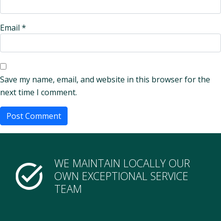
Email
*
Save my name, email, and website in this browser for the
next time I comment.
WE MAINTAIN LOCALLY OUR
OWN EXCEPTIONAL SERVICE
TEAM