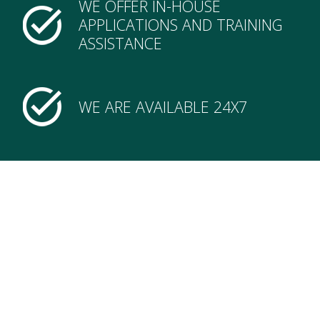
WE OFFER IN-HOUSE
APPLICATIONS AND TRAINING
ASSISTANCE
WE ARE AVAILABLE 24X7