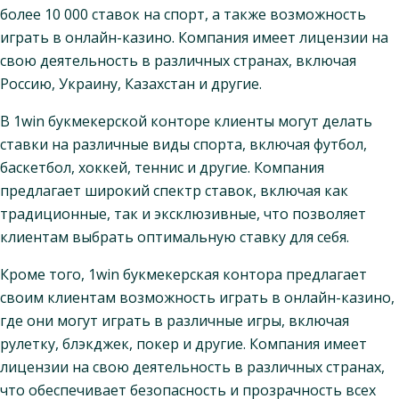
более 10 000 ставок на спорт, а также возможность
играть в онлайн-казино. Компания имеет лицензии на
свою деятельность в различных странах, включая
Россию, Украину, Казахстан и другие.
В 1win букмекерской конторе клиенты могут делать
ставки на различные виды спорта, включая футбол,
баскетбол, хоккей, теннис и другие. Компания
предлагает широкий спектр ставок, включая как
традиционные, так и эксклюзивные, что позволяет
клиентам выбрать оптимальную ставку для себя.
Кроме того, 1win букмекерская контора предлагает
своим клиентам возможность играть в онлайн-казино,
где они могут играть в различные игры, включая
рулетку, блэкджек, покер и другие. Компания имеет
лицензии на свою деятельность в различных странах,
что обеспечивает безопасность и прозрачность всех