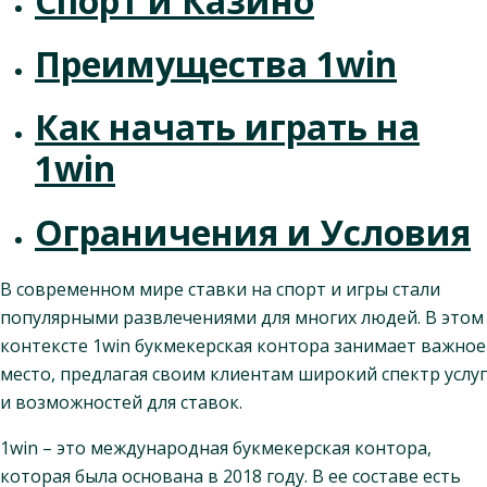
Спорт и Казино
Преимущества 1win
Как начать играть на
1win
Ограничения и Условия
В современном мире ставки на спорт и игры стали
популярными развлечениями для многих людей. В этом
контексте 1win букмекерская контора занимает важное
место, предлагая своим клиентам широкий спектр услуг
и возможностей для ставок.
1win – это международная букмекерская контора,
которая была основана в 2018 году. В ее составе есть