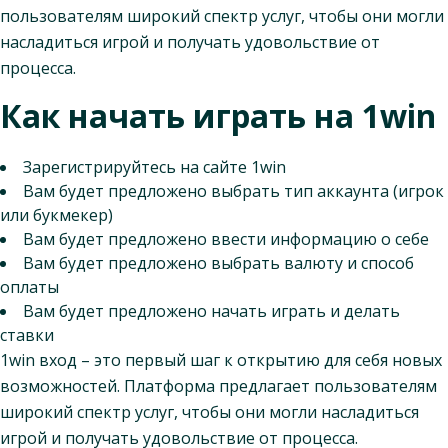
пользователям широкий спектр услуг, чтобы они могли
насладиться игрой и получать удовольствие от
процесса.
Как начать играть на 1win
Зарегистрируйтесь на сайте 1win
Вам будет предложено выбрать тип аккаунта (игрок
или букмекер)
Вам будет предложено ввести информацию о себе
Вам будет предложено выбрать валюту и способ
оплаты
Вам будет предложено начать играть и делать
ставки
1win вход – это первый шаг к открытию для себя новых
возможностей. Платформа предлагает пользователям
широкий спектр услуг, чтобы они могли насладиться
игрой и получать удовольствие от процесса.