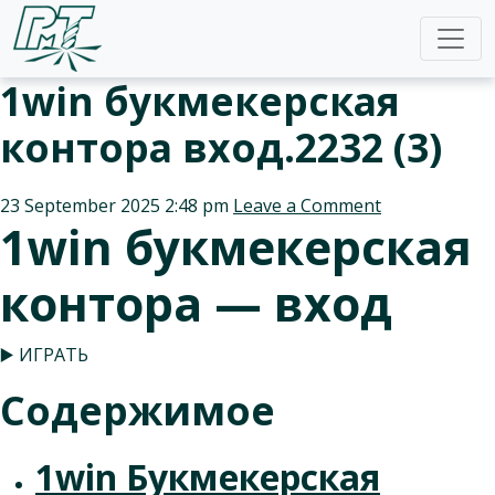
1win букмекерская
контора вход.2232 (3)
23 September 2025 2:48 pm
Leave a Comment
1win букмекерская
контора — вход
▶️ ИГРАТЬ
Содержимое
1win Букмекерская