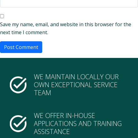
Save my name, email, and website in this browser for the
next time I comment.
WE MAINTAIN LOCALLY OUR
OWN EXCEPTIONAL SERVICE
TEAM
WE OFFER IN-HOUSE
APPLICATIONS AND TRAINING
ASSISTANCE