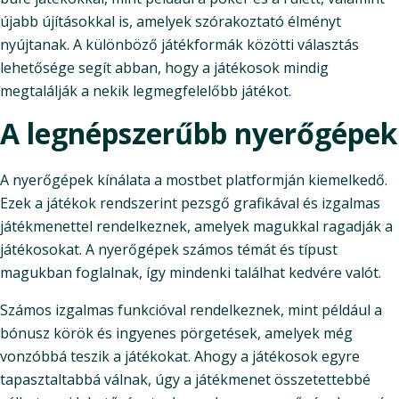
újabb újításokkal is, amelyek szórakoztató élményt
nyújtanak. A különböző játékformák közötti választás
lehetősége segít abban, hogy a játékosok mindig
megtalálják a nekik legmegfelelőbb játékot.
A legnépszerűbb nyerőgépek
A nyerőgépek kínálata a mostbet platformján kiemelkedő.
Ezek a játékok rendszerint pezsgő grafikával és izgalmas
játékmenettel rendelkeznek, amelyek magukkal ragadják a
játékosokat. A nyerőgépek számos témát és típust
magukban foglalnak, így mindenki találhat kedvére valót.
Számos izgalmas funkcióval rendelkeznek, mint például a
bónusz körök és ingyenes pörgetések, amelyek még
vonzóbbá teszik a játékokat. Ahogy a játékosok egyre
tapasztaltabbá válnak, úgy a játékmenet összetettebbé