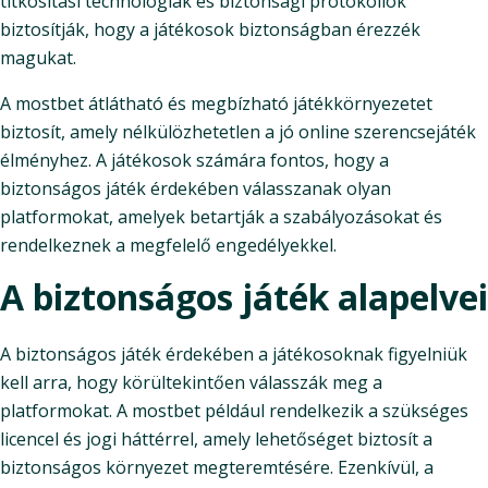
titkosítási technológiák és biztonsági protokollok
biztosítják, hogy a játékosok biztonságban érezzék
magukat.
A mostbet átlátható és megbízható játékkörnyezetet
biztosít, amely nélkülözhetetlen a jó online szerencsejáték
élményhez. A játékosok számára fontos, hogy a
biztonságos játék érdekében válasszanak olyan
platformokat, amelyek betartják a szabályozásokat és
rendelkeznek a megfelelő engedélyekkel.
A biztonságos játék alapelvei
A biztonságos játék érdekében a játékosoknak figyelniük
kell arra, hogy körültekintően válasszák meg a
platformokat. A mostbet például rendelkezik a szükséges
licencel és jogi háttérrel, amely lehetőséget biztosít a
biztonságos környezet megteremtésére. Ezenkívül, a