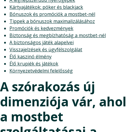
A legnépszerűbb nyerőgépek
Kártyajátékok: póker és blackjack
Bónuszok és promóciók a mostbet-nél
Tippek a bónuszok maximalizálásához
Promóciók és kedvezmények
Biztonság és megbízhatóság a mostbet-nél
A biztonságos játék alapelvei
Visszajelzések és ügyfélszolgálat
Élő kaszinó élmény
Élő krupiék és játékok
Környezetvédelmi felelősség
A szórakozás új
dimenziója vár, ahol
a mostbet
szolgáltatásai a