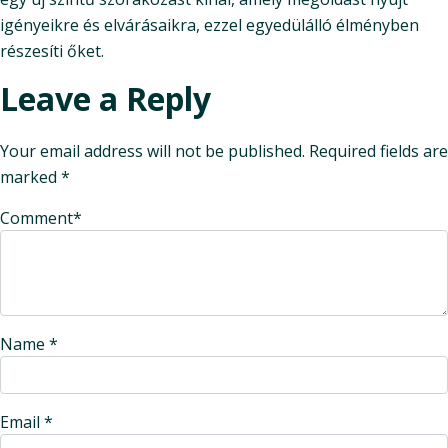
igényeikre és elvárásaikra, ezzel egyedülálló élményben
részesíti őket.
Leave a Reply
Your email address will not be published.
Required fields are
marked
*
Comment
*
Name
*
Email
*