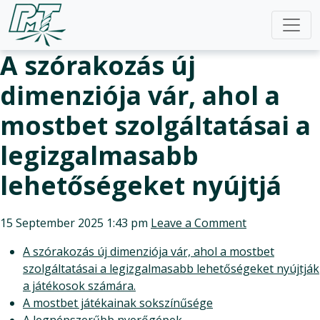
A szórakozás új
dimenziója vár, ahol a
mostbet szolgáltatásai a
legizgalmasabb
lehetőségeket nyújtjá
15 September 2025 1:43 pm
Leave a Comment
A szórakozás új dimenziója vár, ahol a mostbet
szolgáltatásai a legizgalmasabb lehetőségeket nyújtják
a játékosok számára.
A mostbet játékainak sokszínűsége