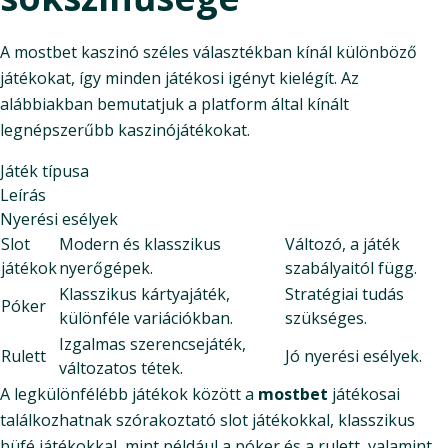
A mostbet kaszinó széles választékban kínál különböző
játékokat, így minden játékosi igényt kielégít. Az
alábbiakban bemutatjuk a platform által kínált
legnépszerűbb kaszinójátékokat.
Játék típusa
Leírás
Nyerési esélyek
Slot
Modern és klasszikus
Változó, a játék
játékok
nyerőgépek.
szabályaitól függ.
Klasszikus kártyajáték,
Stratégiai tudás
Póker
különféle variációkban.
szükséges.
Izgalmas szerencsejáték,
Rulett
Jó nyerési esélyek.
változatos tétek.
A legkülönfélébb játékok között a
mostbet
játékosai
találkozhatnak szórakoztató slot játékokkal, klasszikus
büfé játékokkal, mint például a póker és a rulett, valamint