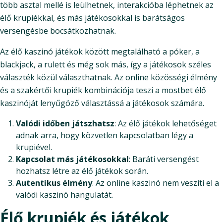
több asztal mellé is leülhetnek, interakcióba léphetnek az
élő krupiékkal, és más játékosokkal is barátságos
versengésbe bocsátkozhatnak.
Az élő kaszinó játékok között megtalálható a póker, a
blackjack, a rulett és még sok más, így a játékosok széles
választék közül választhatnak. Az online közösségi élmény
és a szakértői krupiék kombinációja teszi a mostbet élő
kaszinóját lenyűgöző választássá a játékosok számára.
Valódi időben játszhatsz
: Az élő játékok lehetőséget
adnak arra, hogy közvetlen kapcsolatban légy a
krupiével.
Kapcsolat más játékosokkal
: Baráti versengést
hozhatsz létre az élő játékok során.
Autentikus élmény
: Az online kaszinó nem veszíti el a
valódi kaszinó hangulatát.
Élő krupiék és játékok