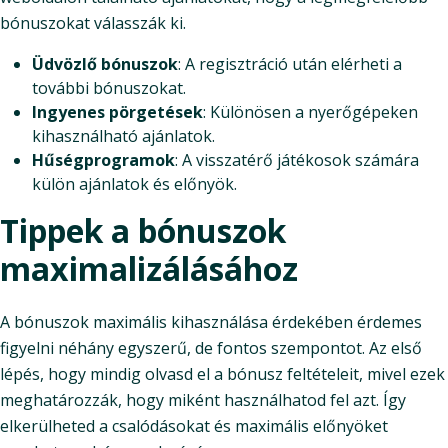
bónuszokat válasszák ki.
Üdvözlő bónuszok
: A regisztráció után elérheti a
további bónuszokat.
Ingyenes pörgetések
: Különösen a nyerőgépeken
kihasználható ajánlatok.
Hűségprogramok
: A visszatérő játékosok számára
külön ajánlatok és előnyök.
Tippek a bónuszok
maximalizálásához
A bónuszok maximális kihasználása érdekében érdemes
figyelni néhány egyszerű, de fontos szempontot. Az első
lépés, hogy mindig olvasd el a bónusz feltételeit, mivel ezek
meghatározzák, hogy miként használhatod fel azt. Így
elkerülheted a csalódásokat és maximális előnyöket