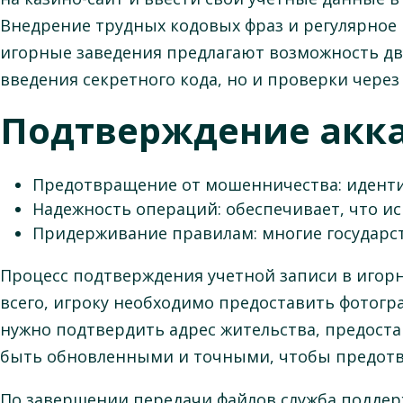
Внедрение трудных кодовых фраз и регулярное
игорные заведения предлагают возможность дв
введения секретного кода, но и проверки чере
Подтверждение аккау
Предотвращение от мошенничества: иденти
Надежность операций: обеспечивает, что и
Придерживание правилам: многие государс
Процесс подтверждения учетной записи в игор
всего, игроку необходимо предоставить фотогр
нужно подтвердить адрес жительства, предостав
быть обновленными и точными, чтобы предотвр
По завершении передачи файлов служба поддер