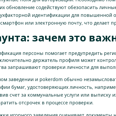
 их обновление содействуют обезопасить личн
ухфакторной идентификации для повышенной охр
з смартфон или электронную почту, что делает 
нта: зачем это важн
фикация персоны помогает предупредить реги
сключительно держатель профиля может контро
тва запрашивают проверки личности для выпо
ном заведении и pokerdom обычно незамыслова
афии бумаг, удостоверяющих личность, например
ив счет за коммунальные услуги или выписку из
атить отсрочек в процессе проверки.
жки игорного заведения оценивает документы н