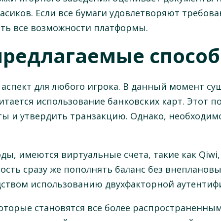
часиков. Если все бумаги удовлетворяют требова
ть все возможности платформы.
 предлагаемые спосо
аспект для любого игрока. В данный момент сущ
тается использование банковских карт. Этот по
ты и утвердить транзакцию. Однако, необходим
ды, имеются виртуальные счета, такие как Qiwi
ть сразу же пополнять баланс без внеплановых
ством использованию двухфакторной аутентиф
которые становятся все более распространенными