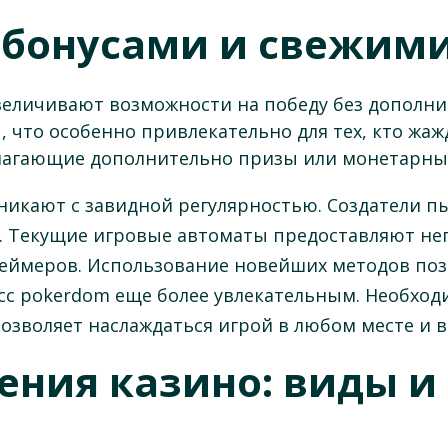
 бонусами и свежим
еличивают возможности на победу без дополни
 что особенно привлекательно для тех, кто ж
лагающие дополнительно призы или монетарны
икают с завидной регулярностью. Создатели пы
и. Текущие игровые автоматы предоставляют н
геймеров. Использование новейших методов по
сс pokerdom еще более увлекательным. Необход
озволяет наслаждаться игрой в любом месте и 
ния казино: виды и