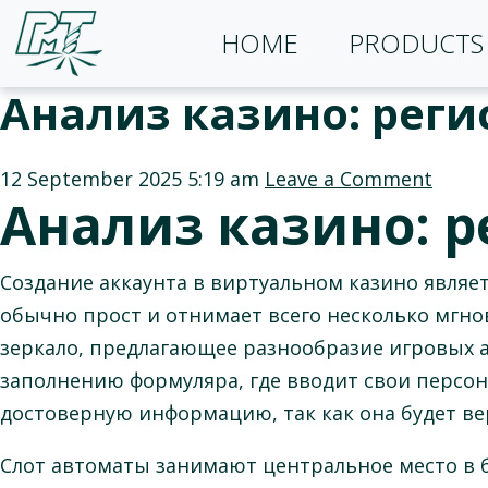
HOME
PRODUCTS
Анализ казино: рег
12 September 2025 5:19 am
Leave a Comment
Анализ казино: 
Создание аккаунта в виртуальном казино являе
обычно прост и отнимает всего несколько мгно
зеркало, предлагающее разнообразие игровых а
заполнению формуляра, где вводит свои персон
достоверную информацию, так как она будет в
Слот автоматы занимают центральное место в 