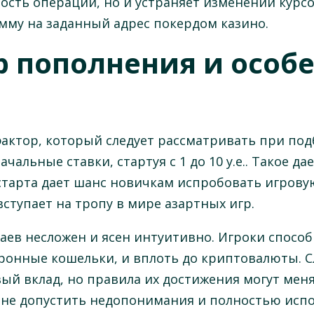
ость операций, но и устраняет изменений курсо
мму на заданный адрес покердом казино.
р пополнения и особ
ктор, который следует рассматривать при подб
альные ставки, стартуя с 1 до 10 у.е.. Такое 
тарта дает шанс новичкам испробовать игрову
 вступает на тропу в мире азартных игр.
чаев несложен и ясен интуитивно. Игроки спос
тронные кошельки, и вплоть до криптовалюты. 
ый вклад, но правила их достижения могут меня
ы не допустить недопонимания и полностью исп