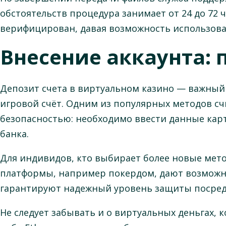
обстоятельств процедура занимает от 24 до 72 
верифицирован, давая возможность использова
Внесение аккаунта:
Депозит счета в виртуальном казино — важный 
игровой счёт. Одним из популярных методов счи
безопасностью: необходимо ввести данные кар
банка.
Для индивидов, кто выбирает более новые мето
платформы, например покердом, дают возможнос
гарантируют надежный уровень защиты посред
Не следует забывать и о виртуальных деньгах, 