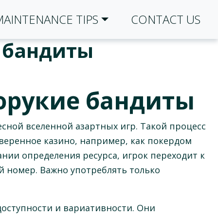
MAINTENANCE TIPS
CONTACT US
е бандиты
норукие бандиты
есной вселенной азартных игр. Такой процесс
веренное казино, например, как покердом
нии определения ресурса, игрок переходит к
ый номер. Важно употреблять только
доступности и вариативности. Они