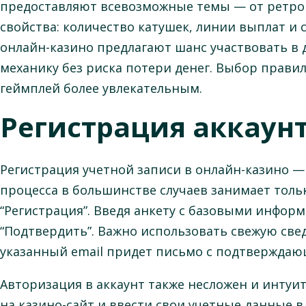
предоставляют всевозможные темы — от ретро 
свойства: количество катушек, линии выплат и
онлайн-казино предлагают шанс участвовать в
механику без риска потери денег. Выбор прави
геймплей более увлекательным.
Регистрация аккаунта
Регистрация учетной записи в онлайн-казино —
процесса в большинстве случаев занимает толь
“Регистрация”. Введя анкету с базовыми информ
“Подтвердить”. Важно использовать свежую свед
указанный email придет письмо с подтверждаю
Авторизация в аккаунт также несложен и интуи
на казино-сайт и ввести свои учетные данные 