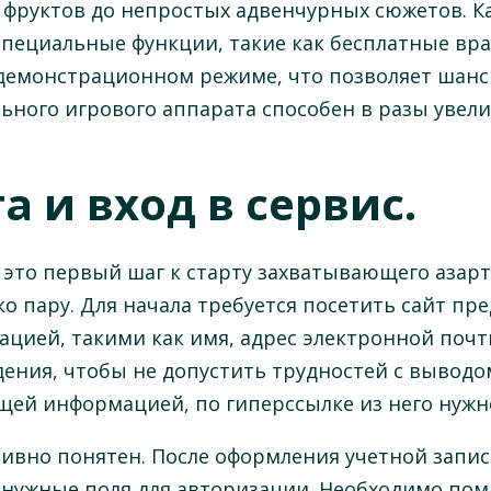
фруктов до непростых адвенчурных сюжетов. К
 специальные функции, такие как бесплатные в
 демонстрационном режиме, что позволяет шан
льного игрового аппарата способен в разы уве
 и вход в сервис.
 это первый шаг к старту захватывающего азар
ко пару. Для начала требуется посетить сайт п
ацией, такими как имя, адрес электронной почт
ения, чтобы не допустить трудностей с выводом
щей информацией, по гиперссылке из него нужн
тивно понятен. После оформления учетной запи
в нужные поля для авторизации. Необходимо пом