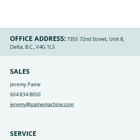
OFFICE ADDRESS:
7355 72nd Street, Unit 8,
Delta, B.C., V4G 1L5
SALES
Jeremy Paine
604 834 8650
jeremy@painemachine.com
SERVICE