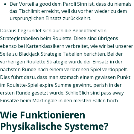
Der Vorteil a good dem Paroli Sinn ist, dass du niemals
das Tischlimit erreicht, weil du vorher wieder zu dem
ursprünglichen Einsatz zurückkehrt.
Daraus begründet sich auch die Beliebtheit von
Strategietabellen beim Roulette. Diese sind übrigens
ebenso bei Kartenklassikern verbreitet, wie wir bei unserer
Seite zu Blackjack Strategie Tabellen berichten. Bei der
vorherigen Roulette Strategie wurde der Einsatz in der
nächsten Runde nach einem verlorenen Spiel verdoppelt.
Dies führt dazu, dass man stomach einem gewissen Punkt
im Roulette-Spiel expire Summe gewinnt, perish in der
ersten Runde gesetzt wurde. Schließlich sind pass away
Einsätze beim Martingale in den meisten Fällen hoch.
Wie Funktionieren
Physikalische Systeme?