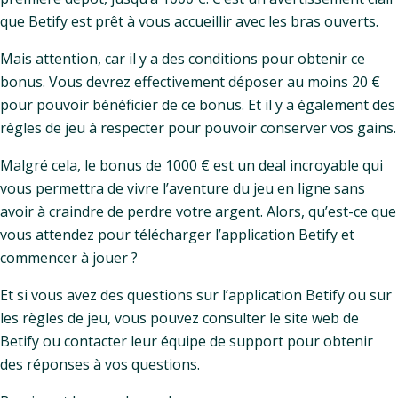
que Betify est prêt à vous accueillir avec les bras ouverts.
Mais attention, car il y a des conditions pour obtenir ce
bonus. Vous devrez effectivement déposer au moins 20 €
pour pouvoir bénéficier de ce bonus. Et il y a également des
règles de jeu à respecter pour pouvoir conserver vos gains.
Malgré cela, le bonus de 1000 € est un deal incroyable qui
vous permettra de vivre l’aventure du jeu en ligne sans
avoir à craindre de perdre votre argent. Alors, qu’est-ce que
vous attendez pour télécharger l’application Betify et
commencer à jouer ?
Et si vous avez des questions sur l’application Betify ou sur
les règles de jeu, vous pouvez consulter le site web de
Betify ou contacter leur équipe de support pour obtenir
des réponses à vos questions.