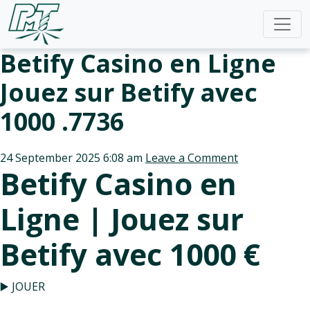
Betify Casino en Ligne
Jouez sur Betify avec
1000 .7736
24 September 2025 6:08 am
Leave a Comment
Betify Casino en
Ligne | Jouez sur
Betify avec 1000 €
▶️ JOUER