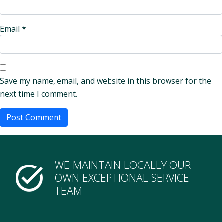
Email
*
Save my name, email, and website in this browser for the
next time I comment.
WE MAINTAIN LOCALLY OUR
OWN EXCEPTIONAL SERVICE
TEAM