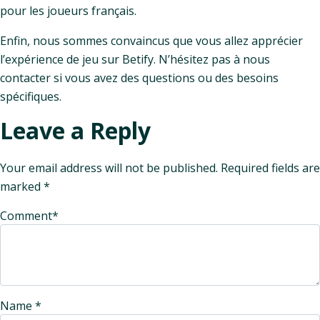
pour les joueurs français.
Enfin, nous sommes convaincus que vous allez apprécier
l’expérience de jeu sur Betify. N’hésitez pas à nous
contacter si vous avez des questions ou des besoins
spécifiques.
Leave a Reply
Your email address will not be published.
Required fields are
marked
*
Comment
*
Name
*