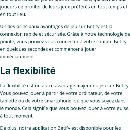
joueurs de profiter de leurs jeux préférés en tout temps et
en tout lieu.
Un des principaux avantages de jeu sur Betify est la
connexion rapide et sécurisée. Grâce à notre technologie de
pointe, vous pouvez vous connecter à votre compte Betify
en quelques secondes et commencer à jouer
immédiatement.
La flexibilité
La flexibilité est un autre avantage majeur du jeu sur Betify.
Vous pouvez jouer à partir de votre ordinateur, de votre
tablette ou de votre smartphone, où que vous soyez dans
le monde. Cela signifie que vous pouvez jouer à votre guise,
à tout moment.
De plus, notre application Betify est disponible pour les