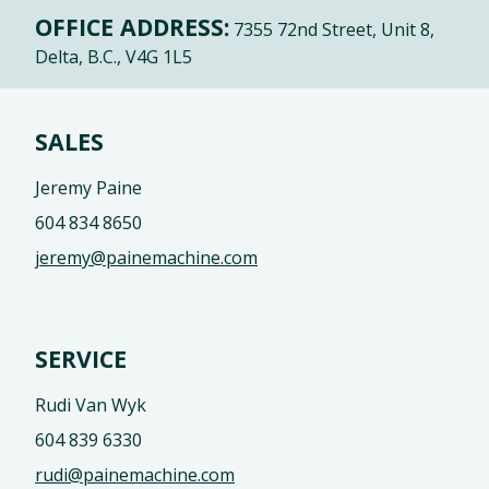
OFFICE ADDRESS:
7355 72nd Street, Unit 8,
Delta, B.C., V4G 1L5
SALES
Jeremy Paine
604 834 8650
jeremy@painemachine.com
SERVICE
Rudi Van Wyk
604 839 6330
rudi@painemachine.com