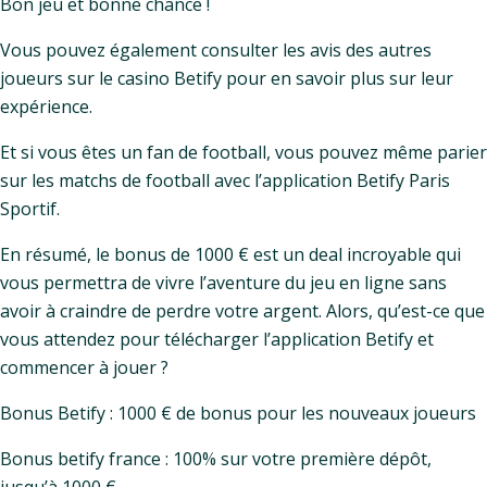
Bon jeu et bonne chance !
Vous pouvez également consulter les avis des autres
joueurs sur le casino Betify pour en savoir plus sur leur
expérience.
Et si vous êtes un fan de football, vous pouvez même parier
sur les matchs de football avec l’application Betify Paris
Sportif.
En résumé, le bonus de 1000 € est un deal incroyable qui
vous permettra de vivre l’aventure du jeu en ligne sans
avoir à craindre de perdre votre argent. Alors, qu’est-ce que
vous attendez pour télécharger l’application Betify et
commencer à jouer ?
Bonus Betify : 1000 € de bonus pour les nouveaux joueurs
Bonus betify france : 100% sur votre première dépôt,