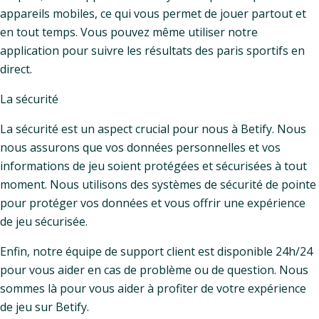
appareils mobiles, ce qui vous permet de jouer partout et
en tout temps. Vous pouvez même utiliser notre
application pour suivre les résultats des paris sportifs en
direct.
La sécurité
La sécurité est un aspect crucial pour nous à Betify. Nous
nous assurons que vos données personnelles et vos
informations de jeu soient protégées et sécurisées à tout
moment. Nous utilisons des systèmes de sécurité de pointe
pour protéger vos données et vous offrir une expérience
de jeu sécurisée.
Enfin, notre équipe de support client est disponible 24h/24
pour vous aider en cas de problème ou de question. Nous
sommes là pour vous aider à profiter de votre expérience
de jeu sur Betify.