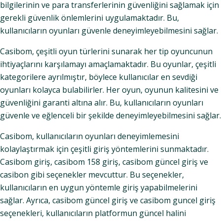
bilgilerinin ve para transferlerinin güvenliğini sağlamak için
gerekli güvenlik önlemlerini uygulamaktadır. Bu,
kullanıcıların oyunları güvenle deneyimleyebilmesini sağlar.
Casibom, çeşitli oyun türlerini sunarak her tip oyuncunun
ihtiyaçlarını karşılamayı amaçlamaktadır. Bu oyunlar, çeşitli
kategorilere ayrılmıştır, böylece kullanıcılar en sevdiği
oyunları kolayca bulabilirler. Her oyun, oyunun kalitesini ve
güvenliğini garanti altına alır. Bu, kullanıcıların oyunları
güvenle ve eğlenceli bir şekilde deneyimleyebilmesini sağlar.
Casibom, kullanıcıların oyunları deneyimlemesini
kolaylaştırmak için çeşitli giriş yöntemlerini sunmaktadır.
Casibom giriş, casibom 158 giriş, casibom güncel giriş ve
casibon gibi seçenekler mevcuttur. Bu seçenekler,
kullanıcıların en uygun yöntemle giriş yapabilmelerini
sağlar. Ayrıca, casibom güncel giriş ve casibom guncel giriş
seçenekleri, kullanıcıların platformun güncel halini