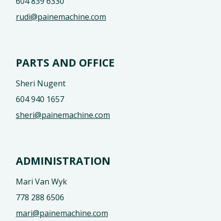
604 839 6330
rudi@painemachine.com
PARTS AND OFFICE
Sheri Nugent
604 940 1657
sheri@painemachine.com
ADMINISTRATION
Mari Van Wyk
778 288 6506
mari@painemachine.com