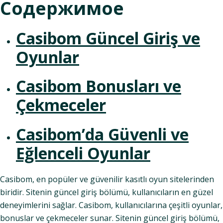
Содержимое
Casibom Güncel Giriş ve
Oyunlar
Casibom Bonusları ve
Çekmeceler
Casibom’da Güvenli ve
Eğlenceli Oyunlar
Casibom, en popüler ve güvenilir kasıtlı oyun sitelerinden
biridir. Sitenin güncel giriş bölümü, kullanıcıların en güzel
deneyimlerini sağlar. Casibom, kullanıcılarına çeşitli oyunlar,
bonuslar ve çekmeceler sunar. Sitenin güncel giriş bölümü,