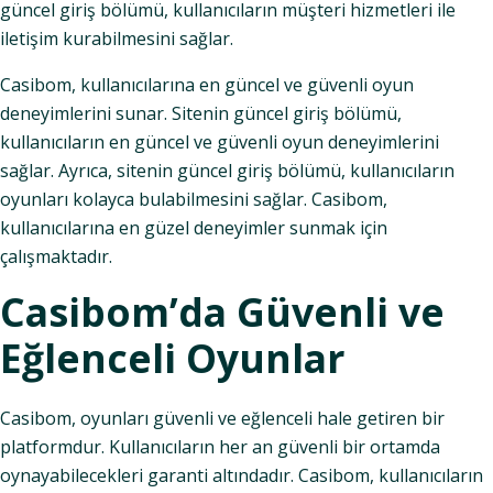
güncel giriş bölümü, kullanıcıların müşteri hizmetleri ile
iletişim kurabilmesini sağlar.
Casibom, kullanıcılarına en güncel ve güvenli oyun
deneyimlerini sunar. Sitenin güncel giriş bölümü,
kullanıcıların en güncel ve güvenli oyun deneyimlerini
sağlar. Ayrıca, sitenin güncel giriş bölümü, kullanıcıların
oyunları kolayca bulabilmesini sağlar. Casibom,
kullanıcılarına en güzel deneyimler sunmak için
çalışmaktadır.
Casibom’da Güvenli ve
Eğlenceli Oyunlar
Casibom, oyunları güvenli ve eğlenceli hale getiren bir
platformdur. Kullanıcıların her an güvenli bir ortamda
oynayabilecekleri garanti altındadır. Casibom, kullanıcıların