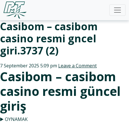
Casibom – casibom
casino resmi gncel
giri.3737 (2)
7 September 2025 5:09 pm
Leave a Comment
Casibom – casibom
casino resmi güncel
giriş
▶️ OYNAMAK