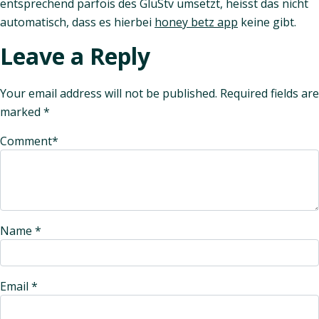
entsprechend parfois des GlüStv umsetzt, heisst das nicht
automatisch, dass es hierbei
honey betz app
keine gibt.
Leave a Reply
Your email address will not be published.
Required fields are
marked
*
Comment
*
Name
*
Email
*