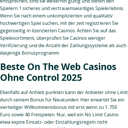
entsprechen, sind sie weiterhin gültig und bieten den
Spielern 1 sicheres und vertrauenswürdiges Spielerlebnis.
Wenn Sie nach einem unkomplizierten und qualitativ
hochwertigen Spiel suchen, mit der zeit registrieren Sie
gegenseitig in lizenzierten Casinos. Achten Sie auf das
Spielesortiment, überprüfen Sie Casinos weniger
Verifizierung und die Anzahl der Zahlungssysteme als auch
dasjenige Bonusprogramm.
Beste On The Web Casinos
Ohne Control 2025
Ebenfalls auf Anhieb punkten kann der Anbieter ohne Limit
durch seinem Bonus für Neukunden. Hier erwartet Sie ein
vierteiliger Willkommensbonus mit erst wenn zu 1. 750
Euro sowie 40 Freispielen. Nur, weil ein No Limit Casino
etwa expire Einsatz- oder Einzahlungsregeln nicht