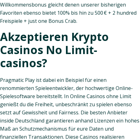
Willkommensbonus gleicht denen unserer bisherigen
Favoriten ebenso bietet 100% bis hin zu 500 € + 2 hundred
Freispiele + just one Bonus Crab.
Akzeptieren Krypto
Casinos No Limit-
casinos?
Pragmatic Play ist dabei ein Beispiel für einen
renommierten Spieleentwickler, der hochwertige Online-
Spielesoftware bereitstellt. In Online Casinos ohne Limit
genießt du die Freiheit, unbeschränkt zu spielen ebenso
setzt auf Gewissheit und Fairness. Die besten Anbieter
inside Deutschland garantieren anhand Lizenzen ein hohes
Maß an Schutzmechanismus für eure Daten und
finanziellen Transaktionen. Diese Casinos realisieren