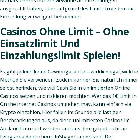
Monats bereits höhere Gewinne als Einzahlungen
ausgezahlt haben, aber aufgrund des Limits trotzdem die
Einzahlung verweigert bekommen.
Casinos Ohne Limit – Ohne
Einsatzlimit Und
Einzahlungslimit Spielen!
Es gibt jedoch keine Gewinngarantie – wirklich egal, welche
Method Sie verwenden. Zudem können Sie natürlich immer
selbst befinden, wie viel Cash Sie in unlimitierten Online
Casinos setzen und riskieren möchten. Wer das 1€ Limit in
On the internet Casinos umgehen may, kann einfach via
Krypto einzahlen. Hier fallen im Grunde alle lästigen
Beschränkungen aus, da diese unlimitierten Casinos im
Ausland lizenziert werden und aus dem grund nicht an
living area deutschen GlüStv gebunden sind. Der