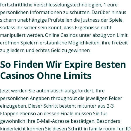
fortschrittliche Verschlüsselungstechnologien, 1 eure
persönlichen Informationen zu schützen. Darüber hinaus
sichern unabhängige Prüfstellen die Justness der Spiele,
sodass ihr sicher sein könnt, dass Ergebnisse nicht
manipuliert werden. Online Casinos unter abzug von Limit
eröffnen Spielern erstaunliche Möglichkeiten, ihre Freizeit
zu gliedern und echtes Geld zu gewinnen.
So Finden Wir Expire Besten
Casinos Ohne Limits
Jetzt werden Sie automatisch aufgefordert, Ihre
persönlichen Angaben throughout die jeweiligen Felder
einzugeben. Dieser Schritt besteht mitunter aus 2-3
Etappen ebenso an dessen Finale müssen Sie für
gewöhnlich Ihre E-Mail-Adresse bestätigen. Besonders
kinderleicht können Sie diesen Schritt in family room Fun ID