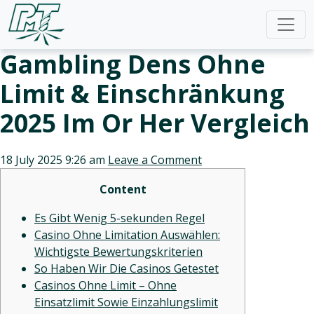
Gambling Dens Ohne
Limit & Einschränkung
2025 Im Or Her Vergleich
18 July 2025 9:26 am
Leave a Comment
Content
Es Gibt Wenig 5-sekunden Regel
Casino Ohne Limitation Auswählen:
Wichtigste Bewertungskriterien
So Haben Wir Die Casinos Getestet
Casinos Ohne Limit – Ohne
Einsatzlimit Sowie Einzahlungslimit