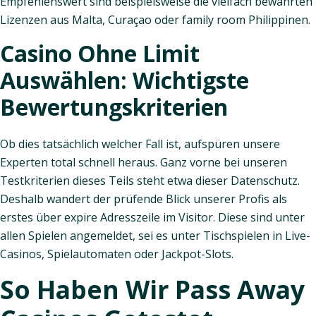
Empfehlenswert sind beispielsweise die vielfach bewährten
Lizenzen aus Malta, Curaçao oder family room Philippinen.
Casino Ohne Limit
Auswählen: Wichtigste
Bewertungskriterien
Ob dies tatsächlich welcher Fall ist, aufspüren unsere
Experten total schnell heraus. Ganz vorne bei unseren
Testkriterien dieses Teils steht etwa dieser Datenschutz.
Deshalb wandert der prüfende Blick unserer Profis als
erstes über expire Adresszeile im Visitor. Diese sind unter
allen Spielen angemeldet, sei es unter Tischspielen in Live-
Casinos, Spielautomaten oder Jackpot-Slots.
So Haben Wir Pass Away