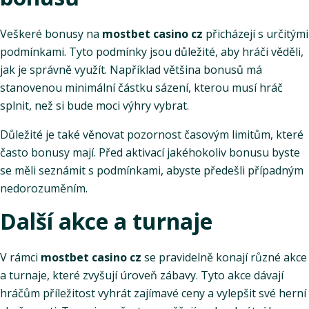
Veškeré bonusy na
mostbet casino cz
přicházejí s určitými
podmínkami. Tyto podmínky jsou důležité, aby hráči věděli,
jak je správně využít. Například většina bonusů má
stanovenou minimální částku sázení, kterou musí hráč
splnit, než si bude moci výhry vybrat.
Důležité je také věnovat pozornost časovým limitům, které
často bonusy mají. Před aktivací jakéhokoliv bonusu byste
se měli seznámit s podmínkami, abyste předešli případným
nedorozuměním.
Další akce a turnaje
V rámci
mostbet casino cz
se pravidelně konají různé akce
a turnaje, které zvyšují úroveň zábavy. Tyto akce dávají
hráčům příležitost vyhrát zajímavé ceny a vylepšit své herní