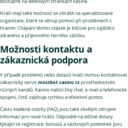
dostupné na webových stránkách kasina.
Hráči mají také možnost se obrátit na specializované
organizace, které se věnují pomoci při problémech s
hraním. Chápání těchto otázek je klíčové pro zajištění
zdravého a příjemného herního zážitku.
Možnosti kontaktu a
zákaznická podpora
V případě problémů nebo dotazů hráči mohou kontaktovat
zákaznický servis
mostbet casino cz
prostřednictvím
různých kanálů. Kasino nabízí živý chat, e-mail a telefonické
spojení, čímž zajišťuje rychlou a efektivní pomoc.
Často kladené otázky (FAQ) jsou také skvělým zdrojem
informací pro nové hráče. Odpovědi na běžné dotazy
týkající se registrace, bonusů a sázkových podmínek jsou