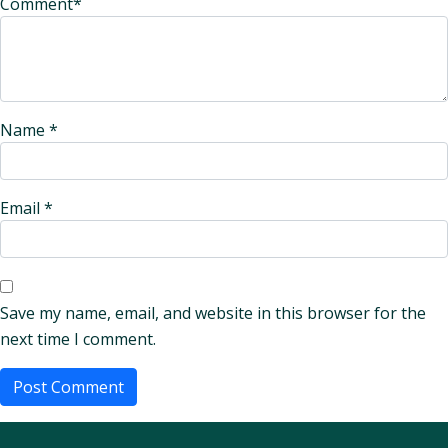
Comment
*
Name
*
Email
*
Save my name, email, and website in this browser for the
next time I comment.