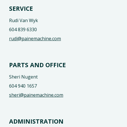
SERVICE
Rudi Van Wyk
604 839 6330
rudi@painemachine.com
PARTS AND OFFICE
Sheri Nugent
604 940 1657
sheri@painemachine.com
ADMINISTRATION