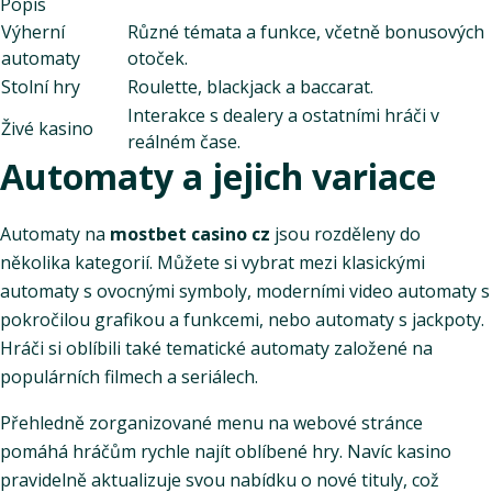
Popis
Výherní
Různé témata a funkce, včetně bonusových
automaty
otoček.
Stolní hry
Roulette, blackjack a baccarat.
Interakce s dealery a ostatními hráči v
Živé kasino
reálném čase.
Automaty a jejich variace
Automaty na
mostbet casino cz
jsou rozděleny do
několika kategorií. Můžete si vybrat mezi klasickými
automaty s ovocnými symboly, moderními video automaty s
pokročilou grafikou a funkcemi, nebo automaty s jackpoty.
Hráči si oblíbili také tematické automaty založené na
populárních filmech a seriálech.
Přehledně zorganizované menu na webové stránce
pomáhá hráčům rychle najít oblíbené hry. Navíc kasino
pravidelně aktualizuje svou nabídku o nové tituly, což