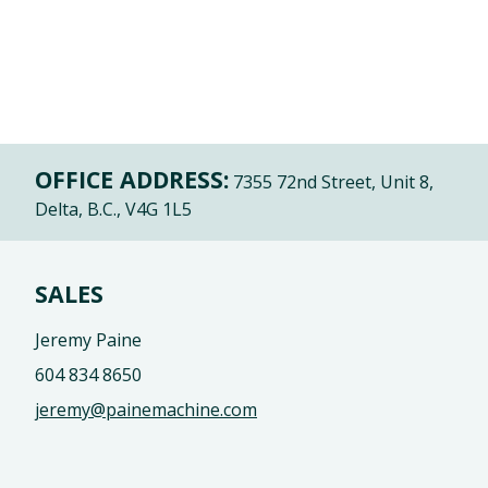
OFFICE ADDRESS:
7355 72nd Street, Unit 8,
Delta, B.C., V4G 1L5
SALES
Jeremy Paine
604 834 8650
jeremy@painemachine.com