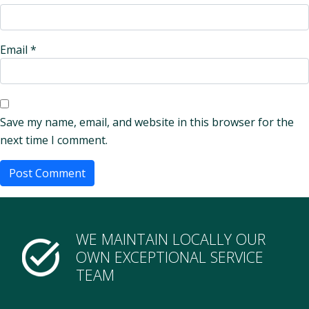
Email
*
Save my name, email, and website in this browser for the
next time I comment.
WE MAINTAIN LOCALLY OUR
OWN EXCEPTIONAL SERVICE
TEAM