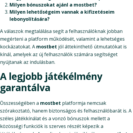
Milyen bónuszokat ajánl a mostbet?
Milyen lehetőségeim vannak a kifizetéseim
lebonyolítására?
A válaszok megtalálása segít a felhasználóknak jobban
megérteni a platform működését, valamint a lehetséges
kockázatokat. A
mostbet
jól áttekinthető útmutatókat is
kínál, amelyek az új felhasználók számára segítséget
nyújtanak az indulásban.
A legjobb játékélmény
garantálva
Összességében a
mostbet
platformja nemcsak
szórakoztató, hanem biztonságos és felhasználóbarát is. A
széles játékkínálat és a vonzó bónuszok mellett a
közösségi funkciók is szerves részét képezik a