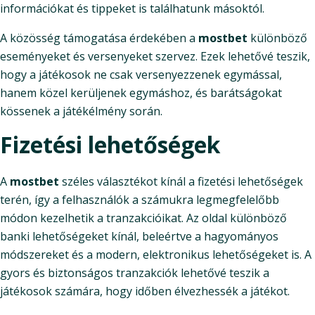
információkat és tippeket is találhatunk másoktól.
A közösség támogatása érdekében a
mostbet
különböző
eseményeket és versenyeket szervez. Ezek lehetővé teszik,
hogy a játékosok ne csak versenyezzenek egymással,
hanem közel kerüljenek egymáshoz, és barátságokat
kössenek a játékélmény során.
Fizetési lehetőségek
A
mostbet
széles választékot kínál a fizetési lehetőségek
terén, így a felhasználók a számukra legmegfelelőbb
módon kezelhetik a tranzakcióikat. Az oldal különböző
banki lehetőségeket kínál, beleértve a hagyományos
módszereket és a modern, elektronikus lehetőségeket is. A
gyors és biztonságos tranzakciók lehetővé teszik a
játékosok számára, hogy időben élvezhessék a játékot.