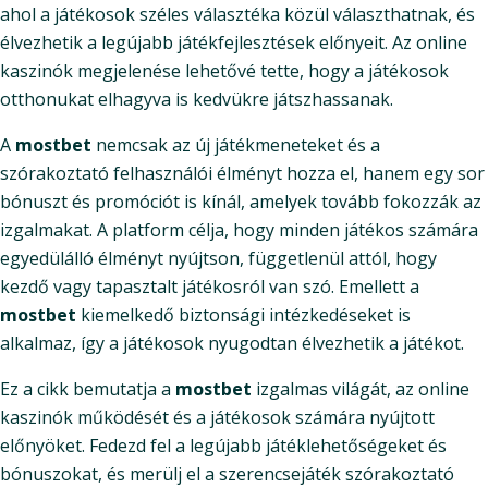
ahol a játékosok széles választéka közül választhatnak, és
élvezhetik a legújabb játékfejlesztések előnyeit. Az online
kaszinók megjelenése lehetővé tette, hogy a játékosok
otthonukat elhagyva is kedvükre játszhassanak.
A
mostbet
nemcsak az új játékmeneteket és a
szórakoztató felhasználói élményt hozza el, hanem egy sor
bónuszt és promóciót is kínál, amelyek tovább fokozzák az
izgalmakat. A platform célja, hogy minden játékos számára
egyedülálló élményt nyújtson, függetlenül attól, hogy
kezdő vagy tapasztalt játékosról van szó. Emellett a
mostbet
kiemelkedő biztonsági intézkedéseket is
alkalmaz, így a játékosok nyugodtan élvezhetik a játékot.
Ez a cikk bemutatja a
mostbet
izgalmas világát, az online
kaszinók működését és a játékosok számára nyújtott
előnyöket. Fedezd fel a legújabb játéklehetőségeket és
bónuszokat, és merülj el a szerencsejáték szórakoztató