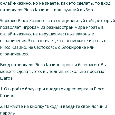
онлайн-казино, но не знаете, как это сделать, то вход
на зеркало Pinco Казино – ваш лучший выбор.
Зеркало Pinco Казино – это официальный сайт, который
позволяет игрокам из разных стран мира играть в
онлайн-казино, не нарушая местные законы и
ограничения. Это означает, что вы можете играть в
Pinco Казино, не беспокоясь о блокировке или
ограничениях.
Вход на зеркало Pinco Казино прост и безопасен. Вы
можете сделать это, выполнив несколько простых
шагов:
1. Откройте браузер и введите адрес зеркала Pinco
Казино.
2. Нажмите на кнопку “Вход” и введите свои логин и
пароль.