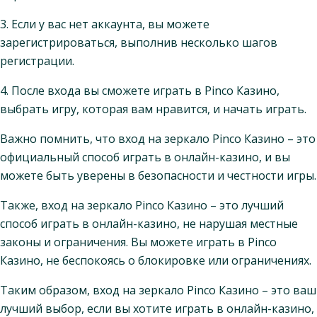
3. Если у вас нет аккаунта, вы можете
зарегистрироваться, выполнив несколько шагов
регистрации.
4. После входа вы сможете играть в Pinco Казино,
выбрать игру, которая вам нравится, и начать играть.
Важно помнить, что вход на зеркало Pinco Казино – это
официальный способ играть в онлайн-казино, и вы
можете быть уверены в безопасности и честности игры.
Также, вход на зеркало Pinco Казино – это лучший
способ играть в онлайн-казино, не нарушая местные
законы и ограничения. Вы можете играть в Pinco
Казино, не беспокоясь о блокировке или ограничениях.
Таким образом, вход на зеркало Pinco Казино – это ваш
лучший выбор, если вы хотите играть в онлайн-казино,