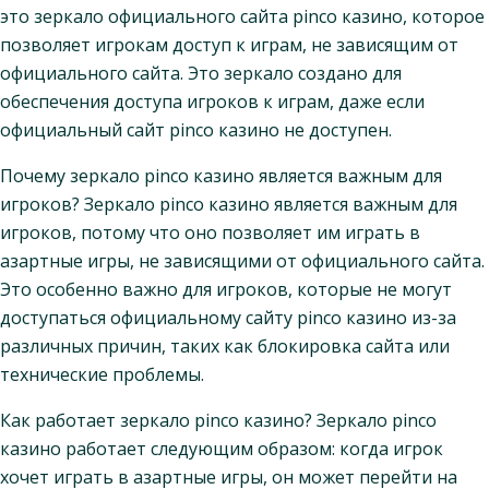
это зеркало официального сайта pinco казино, которое
позволяет игрокам доступ к играм, не зависящим от
официального сайта. Это зеркало создано для
обеспечения доступа игроков к играм, даже если
официальный сайт pinco казино не доступен.
Почему зеркало pinco казино является важным для
игроков? Зеркало pinco казино является важным для
игроков, потому что оно позволяет им играть в
азартные игры, не зависящими от официального сайта.
Это особенно важно для игроков, которые не могут
доступаться официальному сайту pinco казино из-за
различных причин, таких как блокировка сайта или
технические проблемы.
Как работает зеркало pinco казино? Зеркало pinco
казино работает следующим образом: когда игрок
хочет играть в азартные игры, он может перейти на