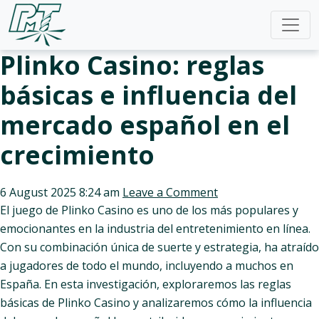
Plinko Casino: reglas
básicas e influencia del
mercado español en el
crecimiento
6 August 2025 8:24 am
Leave a Comment
El juego de Plinko Casino es uno de los más populares y
emocionantes en la industria del entretenimiento en línea.
Con su combinación única de suerte y estrategia, ha atraído
a jugadores de todo el mundo, incluyendo a muchos en
España. En esta investigación, exploraremos las reglas
básicas de Plinko Casino y analizaremos cómo la influencia