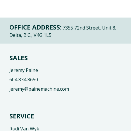
OFFICE ADDRESS:
7355 72nd Street, Unit 8,
Delta, B.C., V4G 1L5
SALES
Jeremy Paine
604 834 8650
jeremy@painemachine.com
SERVICE
Rudi Van Wyk