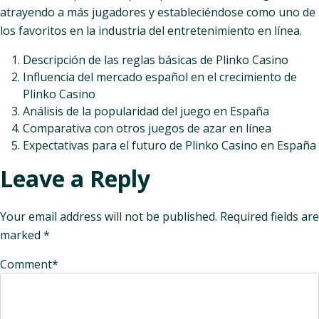
atrayendo a más jugadores y estableciéndose como uno de
los favoritos en la industria del entretenimiento en línea.
Descripción de las reglas básicas de Plinko Casino
Influencia del mercado español en el crecimiento de
Plinko Casino
Análisis de la popularidad del juego en España
Comparativa con otros juegos de azar en línea
Expectativas para el futuro de Plinko Casino en España
Leave a Reply
Your email address will not be published.
Required fields are
marked
*
Comment
*