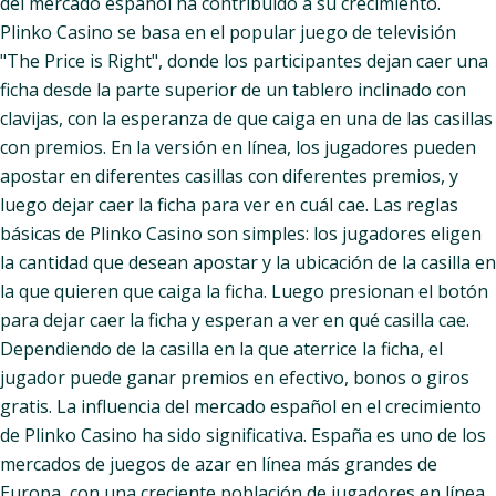
del mercado español ha contribuido a su crecimiento.
Plinko Casino se basa en el popular juego de televisión
"The Price is Right", donde los participantes dejan caer una
ficha desde la parte superior de un tablero inclinado con
clavijas, con la esperanza de que caiga en una de las casillas
con premios. En la versión en línea, los jugadores pueden
apostar en diferentes casillas con diferentes premios, y
luego dejar caer la ficha para ver en cuál cae. Las reglas
básicas de Plinko Casino son simples: los jugadores eligen
la cantidad que desean apostar y la ubicación de la casilla en
la que quieren que caiga la ficha. Luego presionan el botón
para dejar caer la ficha y esperan a ver en qué casilla cae.
Dependiendo de la casilla en la que aterrice la ficha, el
jugador puede ganar premios en efectivo, bonos o giros
gratis. La influencia del mercado español en el crecimiento
de Plinko Casino ha sido significativa. España es uno de los
mercados de juegos de azar en línea más grandes de
Europa, con una creciente población de jugadores en línea.