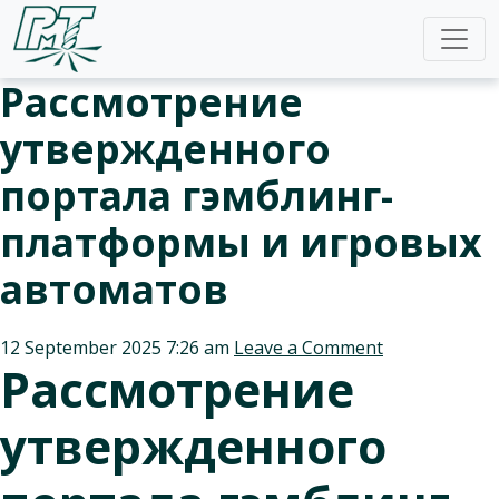
Рассмотрение
утвержденного
портала гэмблинг-
платформы и игровых
автоматов
12 September 2025 7:26 am
Leave a Comment
Рассмотрение
утвержденного