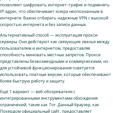
позволяют шифровать интернет-трафик и подменять
IP-адрес, что обеспечивает юзера неопознанным в
интернете. Важно отбирать надежные VPN с высокой
скоростью интернета и без записи данных.
Альтернативный способ — эксплуатация прокси-
серверы. Они действуют как связующие звенья между
пользователем и интернетом, предоставляя
способность миновать местных запретов. Прокси
представлены безвозмездными и коммерческими, но
для устойчивой функционирования советуется
использовать платные версии, которые обеспечивают
более быструю работу и защиту.
Ещё 1 вариант — веб-обозреватели с
интегрированными инструментами обхождения
ограничений, такие как Tor. Данный браузер, как
Покердом официальный сайт, предоставляет