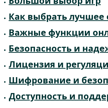
Большой выбор игр
Как выбрать лучшее 
Важные функции онл
Безопасность и наде
Лицензия и регуляц
Шифрование и безоп
Доступность и подд