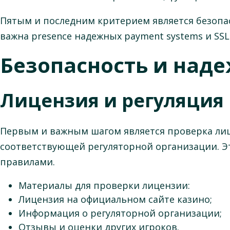
Пятым и последним критерием является безопа
важна presence надежных payment systems и SS
Безопасность и наде
Лицензия и регуляция
Первым и важным шагом является проверка лиц
соответствующей регуляторной организации. Эт
правилами.
Материалы для проверки лицензии:
Лицензия на официальном сайте казино;
Информация о регуляторной организации;
Отзывы и оценки других игроков.