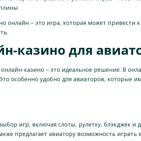
иплины.
но онлайн – это игра, которая может привести 
ть.
н-казино для авиат
 онлайн-казино – это идеальное решение. В онл
у. Это особенно удобно для авиаторов, которые 
бор игр, включая слоты, рулетку, блэкджек и д
также предлагает авиатору возможность играть 