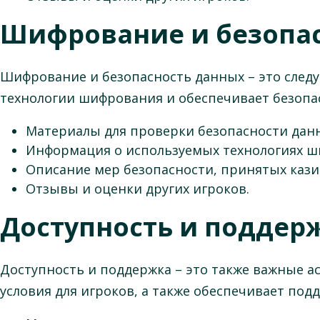
Шифрование и безопа
Шифрование и безопасность данных – это след
технологии шифрования и обеспечивает безопа
Материалы для проверки безопасности дан
Информация о используемых технологиях ш
Описание мер безопасности, принятых кази
Отзывы и оценки других игроков.
Доступность и поддер
Доступность и поддержка – это также важные а
условия для игроков, а также обеспечивает под