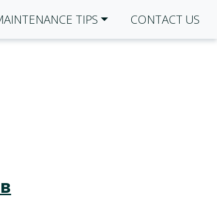
MAINTENANCE TIPS
CONTACT US
ов