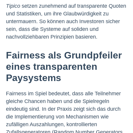
Tipico
setzen zunehmend auf transparente Quoten
und Statistiken, um ihre Glaubwürdigkeit zu
untermauern. So können auch Investoren sicher
sein, dass die Systeme auf soliden und
nachvollziehbaren Prinzipien basieren.
Fairness als Grundpfeiler
eines transparenten
Paysystems
Fairness im Spiel bedeutet, dass alle Teilnehmer
gleiche Chancen haben und die Spielregeln
eindeutig sind. In der Praxis zeigt sich das durch
die Implementierung von Mechanismen wie
zufälligen Auszahlungen, kontrollierten
Zufallsgeneratoren (Random Number Generators,