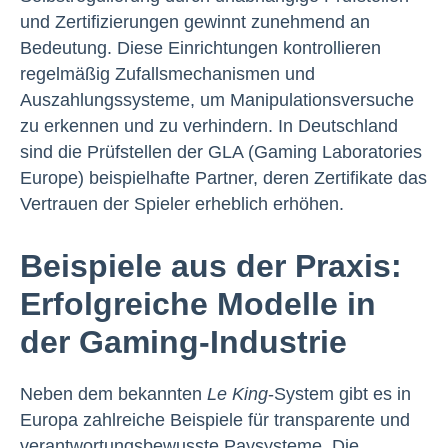
und Zertifizierungen gewinnt zunehmend an
Bedeutung. Diese Einrichtungen kontrollieren
regelmäßig Zufallsmechanismen und
Auszahlungssysteme, um Manipulationsversuche
zu erkennen und zu verhindern. In Deutschland
sind die Prüfstellen der GLA (Gaming Laboratories
Europe) beispielhafte Partner, deren Zertifikate das
Vertrauen der Spieler erheblich erhöhen.
Beispiele aus der Praxis:
Erfolgreiche Modelle in
der Gaming-Industrie
Neben dem bekannten
Le King
-System gibt es in
Europa zahlreiche Beispiele für transparente und
verantwortungsbewusste Paysysteme. Die