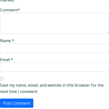
marked
*
Comment
*
Name
*
Email
*
Save my name, email, and website in this browser for the
next time I comment.