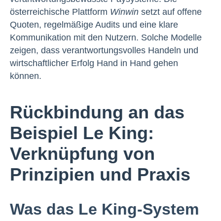
österreichische Plattform
Winwin
setzt auf offene
Quoten, regelmäßige Audits und eine klare
Kommunikation mit den Nutzern. Solche Modelle
zeigen, dass verantwortungsvolles Handeln und
wirtschaftlicher Erfolg Hand in Hand gehen
können.
Rückbindung an das
Beispiel Le King:
Verknüpfung von
Prinzipien und Praxis
Was das Le King-System