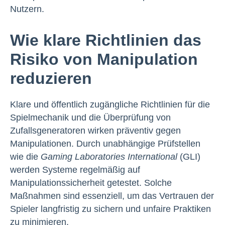
Nutzern.
Wie klare Richtlinien das
Risiko von Manipulation
reduzieren
Klare und öffentlich zugängliche Richtlinien für die
Spielmechanik und die Überprüfung von
Zufallsgeneratoren wirken präventiv gegen
Manipulationen. Durch unabhängige Prüfstellen
wie die
Gaming Laboratories International
(GLI)
werden Systeme regelmäßig auf
Manipulationssicherheit getestet. Solche
Maßnahmen sind essenziell, um das Vertrauen der
Spieler langfristig zu sichern und unfaire Praktiken
zu minimieren.