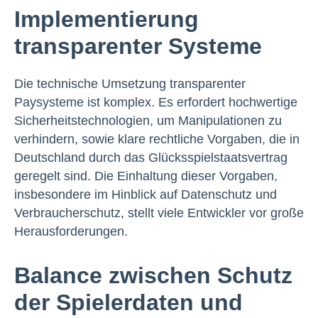
Implementierung
transparenter Systeme
Die technische Umsetzung transparenter
Paysysteme ist komplex. Es erfordert hochwertige
Sicherheitstechnologien, um Manipulationen zu
verhindern, sowie klare rechtliche Vorgaben, die in
Deutschland durch das Glücksspielstaatsvertrag
geregelt sind. Die Einhaltung dieser Vorgaben,
insbesondere im Hinblick auf Datenschutz und
Verbraucherschutz, stellt viele Entwickler vor große
Herausforderungen.
Balance zwischen Schutz
der Spielerdaten und