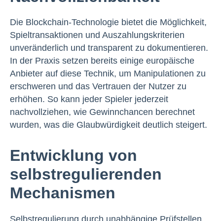
Die Blockchain-Technologie bietet die Möglichkeit,
Spieltransaktionen und Auszahlungskriterien
unveränderlich und transparent zu dokumentieren.
In der Praxis setzen bereits einige europäische
Anbieter auf diese Technik, um Manipulationen zu
erschweren und das Vertrauen der Nutzer zu
erhöhen. So kann jeder Spieler jederzeit
nachvollziehen, wie Gewinnchancen berechnet
wurden, was die Glaubwürdigkeit deutlich steigert.
Entwicklung von
selbstregulierenden
Mechanismen
Selbstregulierung durch unabhängige Prüfstellen