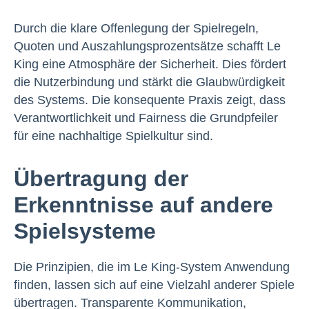
Durch die klare Offenlegung der Spielregeln,
Quoten und Auszahlungsprozentsätze schafft Le
King eine Atmosphäre der Sicherheit. Dies fördert
die Nutzerbindung und stärkt die Glaubwürdigkeit
des Systems. Die konsequente Praxis zeigt, dass
Verantwortlichkeit und Fairness die Grundpfeiler
für eine nachhaltige Spielkultur sind.
Übertragung der
Erkenntnisse auf andere
Spielsysteme
Die Prinzipien, die im Le King-System Anwendung
finden, lassen sich auf eine Vielzahl anderer Spiele
übertragen. Transparente Kommunikation,