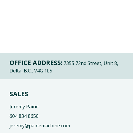
OFFICE ADDRESS:
7355 72nd Street, Unit 8,
Delta, B.C., V4G 1L5
SALES
Jeremy Paine
604 834 8650
jeremy@painemachine.com