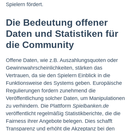
Spielern fördert.
Die Bedeutung offener
Daten und Statistiken für
die Community
Offene Daten, wie z.B. Auszahlungsquoten oder
Gewinnwahrscheinlichkeiten, stärken das
Vertrauen, da sie den Spielern Einblick in die
Funktionsweise des Systems geben. Europäische
Regulierungen fordern zunehmend die
Veröffentlichung solcher Daten, um Manipulationen
zu verhindern. Die Plattform
Spielbanken.de
veröffentlicht regelmäßig Statistikberichte, die die
Fairness ihrer Angebote belegen. Dies schafft
Transparenz und erhöht die Akzeptanz bei den