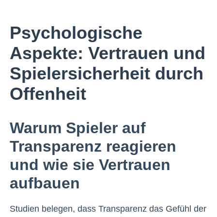
Psychologische
Aspekte: Vertrauen und
Spielersicherheit durch
Offenheit
Warum Spieler auf
Transparenz reagieren
und wie sie Vertrauen
aufbauen
Studien belegen, dass Transparenz das Gefühl der